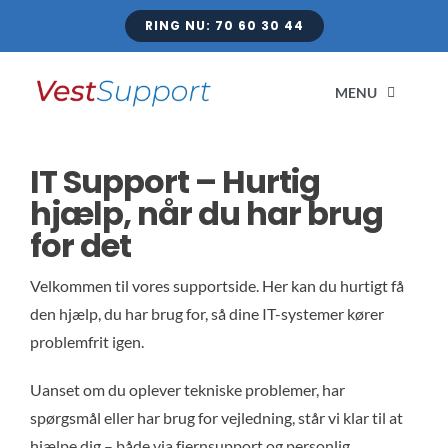
Skip
RING NU: 70 60 30 44
to
content
MENU
IT Support – Hurtig
IT sup
hjælp, når du har brug
for det
Su
Velkommen til vores supportside. Her kan du hurtigt få
Hjælp til Mi
den hjælp, du har brug for, så dine IT-systemer kører
problemfrit igen.
B
Uanset om du oplever tekniske problemer, har
spørgsmål eller har brug for vejledning, står vi klar til at
Hjem
hjælpe dig – både via fjernsupport og personlig