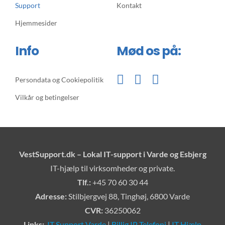
Support
Kontakt
Hjemmesider
Info
Mød os på:
Persondata og Cookiepolitik
Vilkår og betingelser
VestSupport.dk – Lokal IT-support i Varde og Esbjerg
IT-hjælp til virksomheder og private.
Tlf.:
+45 70 60 30 44
Adresse:
Stilbjergvej 88, Tinghøj, 6800 Varde
CVR:
36250062
Links:
IT Support Varde
|
Billig IP Telefoni
|
IT Hjælp